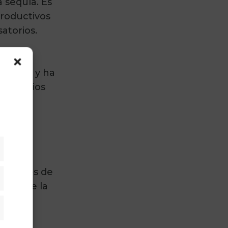
 sequía. Es
productivos
atorios.
actuar” y ha
nte varios
e
es para
e,
 las
do planes de
adísticas
ados de la
rketing