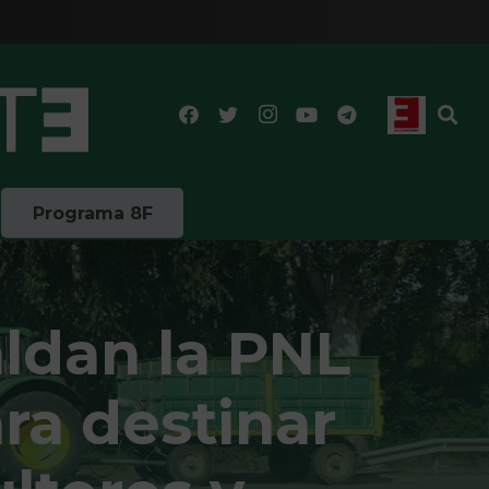
Programa 8F
ldan la PNL
ra destinar