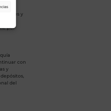
cias
o a
cultores y
ble por
equía
ntinuar con
as y
 depósitos,
nal del