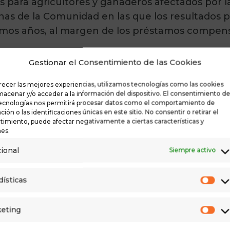
ara agricultores y ganaderos afectados por la
onas de la Comunidad en las que los resultados 
timos años, al margen de los préstamos compens
Pilar Buj ha advertido que algunas zonas de
Gestionar el Consentimiento de las Cookies
uía prolongada en el tiempo ante la que urge 
recer las mejores experiencias, utilizamos tecnologías como las cookies
ado a los profesionales del sector primario dura
macenar y/o acceder a la información del dispositivo. El consentimiento d
 pésimas” y trabajos a pérdidas en explotacion
tecnologías nos permitirá procesar datos como el comportamiento de
ión o las identificaciones únicas en este sitio. No consentir o retirar el
imiento, puede afectar negativamente a ciertas características y
es.
tiene “una solución con dos patas”. Por una part
ional
Siempre activo
os de una línea de ayudas directas para afrontar
rente a sus problemas. Y, por otra, desarrollan
dísticas
Est
ucturas y hacer frente a futuros problemas deriv
nstante con el cambio climático”.
eting
Ma