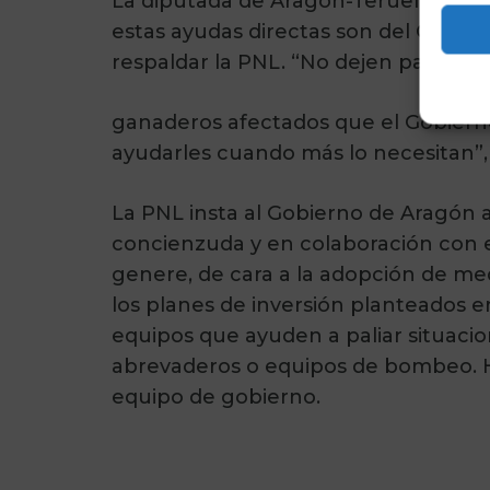
La diputada de Aragón-Teruel Exist
estas ayudas directas son del Gobier
respaldar la PNL. “No dejen pasar la
ganaderos afectados que el Gobierno
ayudarles cuando más lo necesitan”, 
La PNL insta al Gobierno de Aragón a
concienzuda y en colaboración con el
genere, de cara a la adopción de m
los planes de inversión planteados e
equipos que ayuden a paliar situaci
abrevaderos o equipos de bombeo. H
equipo de gobierno.