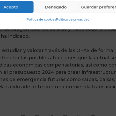
e ha recordado que las competencias de otorgar
Acepto
Denegado
Guardar preferen
no de Aragón y ha instado al equipo de gobiern
 oportunidad y háganlo para demostrar a los agri
Política de cookies
Política de privacidad
 de Aragón está de su lado y hace todo lo posi
ha indicado.
 estudiar y valorar través de las OPAS de forma
 sector las posibles afecciones que la actual s
edidas económicas compensatorias, así como co
n el presupuesto 2024 para crear infraestructur
ones de emergencia futuras como cubas, balsas,
a salido adelante con una enmienda transaccio