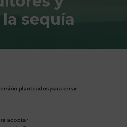
ltores y
la sequía
versión planteados para crear
ara adoptar