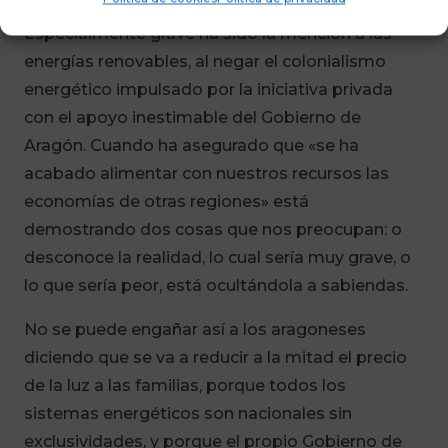
Especialmente grave ha sido la mención a las
energías renovables, al negar el colonialismo
energético impulsado por la iniciativa privada
con el apoyo inestimable del Gobierno de
Aragón. Cuando ha asegurado que «se ha
acabado alimentar con nuestros recursos las
economías de otras regiones» está
demostrando dos cosas que nos preocupan: o
desconoce la realidad, lo cual sería muy grave, o
lo que sería peor, está ocultándola a sabiendas.
No se puede engañar así a los aragoneses
diciendo que se va a reducir a la mitad el precio
de la luz a las familias, porque todos los
sistemas energéticos son nacionales sin
exclusividades, y porque el propio Gobierno de